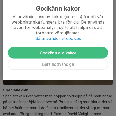
Godkänn kakor
Vi använder oss av kakor (cookies) för att vår
webbplats ska fungera bra för dig. De används
även för webbanalys i syfte att hjälpa oss att
förbättra våra tjänster.
Så använder vi cookies
Godkänn alla kakor
Bara nödvändiga
Specialteknik
Specialteknik likar sättet man hoppar höjdhopp på då man börjar
på en ingångshöjd/längd och så för varje gång man klarar det så
höjer/förlänger man. I de flesta teknikerna är det viktigt att man
avslutar i färdigställning med Palmok Daebi Makgi, annars