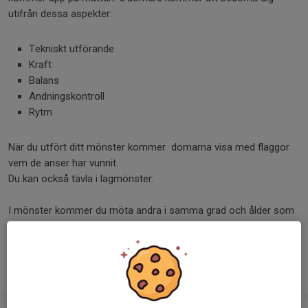
utifrån dessa aspekter:
Tekniskt utförande
Kraft
Balans
Andningskontroll
Rytm
När du utfört ditt mönster kommer domarna visa med flaggor
vem de anser har vunnit.
Du kan också tävla i lagmönster.
I mönster kommer du möta andra i samma grad och ålder som
dig själv och du kommer aldrig behöva göra ett mönster du
aldrig gjort förut. Matcherna kommer oftast utföras utifrån ett
”pyramidsystem” då man slår ut varandra i individuella matcher
tills man har två st i finalen.