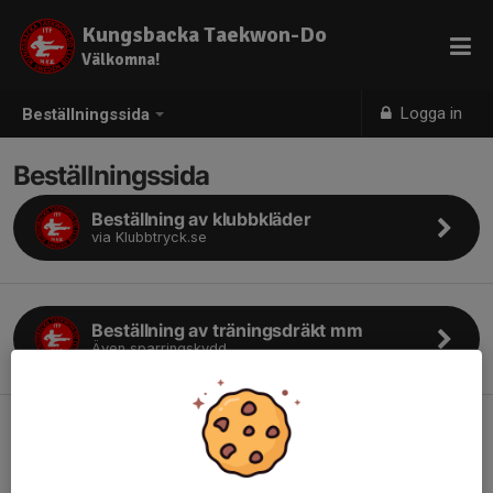
Kungsbacka Taekwon-Do
Välkomna!
Logga in
Beställningssida
Beställningssida
Beställning av klubbkläder
via Klubbtryck.se
Beställning av träningsdräkt mm
Även sparringskydd